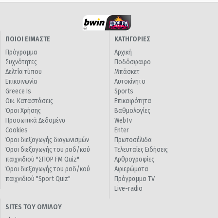
ΠΟΙΟΙ ΕΙΜΑΣΤΕ
ΚΑΤΗΓΟΡΙΕΣ
Πρόγραμμα
Αρχική
Συχνότητες
Ποδόσφαιρο
Δελτία τύπου
Μπάσκετ
Επικοινωνία
Αυτοκίνητο
Greece Is
Sports
Οικ. Καταστάσεις
Επικαιρότητα
Όροι Χρήσης
Βαθμολογίες
Προσωπικά Δεδομένα
WebTv
Cookies
Enter
Όροι διεξαγωγής διαγωνισμών
Πρωτοσέλιδα
Όροι διεξαγωγής του ραδ/κού
Τελευταίες Ειδήσεις
παιχνιδιού "ΣΠΟΡ FM Quiz"
Αρθρογραφίες
Όροι διεξαγωγής του ραδ/κού
Αφιερώματα
παιχνιδιού "Sport Quiz"
Πρόγραμμα TV
Live-radio
SITES ΤΟΥ ΟΜΙΛΟΥ