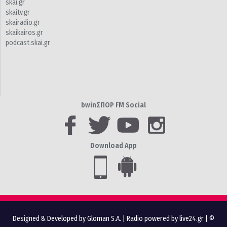
skai.gr
skaitv.gr
skairadio.gr
skaikairos.gr
podcast.skai.gr
bwinΣΠΟΡ FM Social
Download App
Designed & Developed by Gloman S.A.
|
Radio powered by live24.gr
| ©