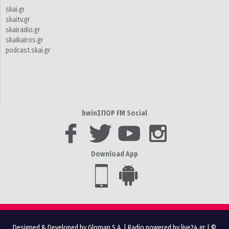
skai.gr
skaitv.gr
skairadio.gr
skaikairos.gr
podcast.skai.gr
bwinΣΠΟΡ FM Social
Download App
Designed & Developed by Gloman S.A.
|
Radio powered by live24.gr
| ©