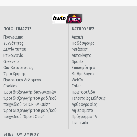
ΠΟΙΟΙ ΕΙΜΑΣΤΕ
ΚΑΤΗΓΟΡΙΕΣ
Πρόγραμμα
Αρχική
Συχνότητες
Ποδόσφαιρο
Δελτία τύπου
Μπάσκετ
Επικοινωνία
Αυτοκίνητο
Greece Is
Sports
Οικ. Καταστάσεις
Επικαιρότητα
Όροι Χρήσης
Βαθμολογίες
Προσωπικά Δεδομένα
WebTv
Cookies
Enter
Όροι διεξαγωγής διαγωνισμών
Πρωτοσέλιδα
Όροι διεξαγωγής του ραδ/κού
Τελευταίες Ειδήσεις
παιχνιδιού "ΣΠΟΡ FM Quiz"
Αρθρογραφίες
Όροι διεξαγωγής του ραδ/κού
Αφιερώματα
παιχνιδιού "Sport Quiz"
Πρόγραμμα TV
Live-radio
SITES ΤΟΥ ΟΜΙΛΟΥ