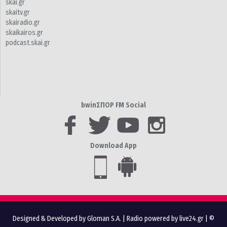
skai.gr
skaitv.gr
skairadio.gr
skaikairos.gr
podcast.skai.gr
bwinΣΠΟΡ FM Social
Download App
Designed & Developed by Gloman S.A.
|
Radio powered by live24.gr
| ©