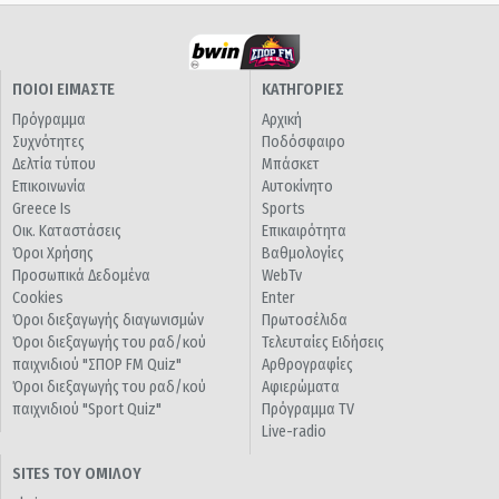
ΠΟΙΟΙ ΕΙΜΑΣΤΕ
ΚΑΤΗΓΟΡΙΕΣ
Πρόγραμμα
Αρχική
Συχνότητες
Ποδόσφαιρο
Δελτία τύπου
Μπάσκετ
Επικοινωνία
Αυτοκίνητο
Greece Is
Sports
Οικ. Καταστάσεις
Επικαιρότητα
Όροι Χρήσης
Βαθμολογίες
Προσωπικά Δεδομένα
WebTv
Cookies
Enter
Όροι διεξαγωγής διαγωνισμών
Πρωτοσέλιδα
Όροι διεξαγωγής του ραδ/κού
Τελευταίες Ειδήσεις
παιχνιδιού "ΣΠΟΡ FM Quiz"
Αρθρογραφίες
Όροι διεξαγωγής του ραδ/κού
Αφιερώματα
παιχνιδιού "Sport Quiz"
Πρόγραμμα TV
Live-radio
SITES ΤΟΥ ΟΜΙΛΟΥ