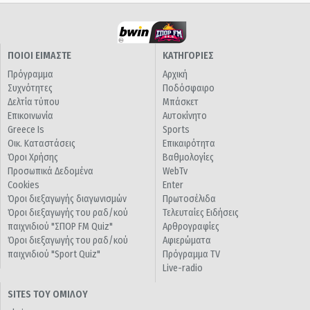
ΠΟΙΟΙ ΕΙΜΑΣΤΕ
ΚΑΤΗΓΟΡΙΕΣ
Πρόγραμμα
Αρχική
Συχνότητες
Ποδόσφαιρο
Δελτία τύπου
Μπάσκετ
Επικοινωνία
Αυτοκίνητο
Greece Is
Sports
Οικ. Καταστάσεις
Επικαιρότητα
Όροι Χρήσης
Βαθμολογίες
Προσωπικά Δεδομένα
WebTv
Cookies
Enter
Όροι διεξαγωγής διαγωνισμών
Πρωτοσέλιδα
Όροι διεξαγωγής του ραδ/κού
Τελευταίες Ειδήσεις
παιχνιδιού "ΣΠΟΡ FM Quiz"
Αρθρογραφίες
Όροι διεξαγωγής του ραδ/κού
Αφιερώματα
παιχνιδιού "Sport Quiz"
Πρόγραμμα TV
Live-radio
SITES ΤΟΥ ΟΜΙΛΟΥ