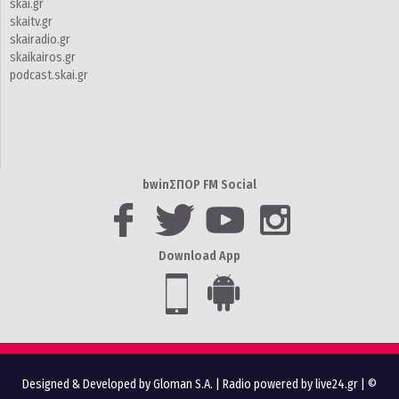
skai.gr
skaitv.gr
skairadio.gr
skaikairos.gr
podcast.skai.gr
bwinΣΠΟΡ FM Social
Download App
Designed & Developed by Gloman S.A.
|
Radio powered by live24.gr
| ©