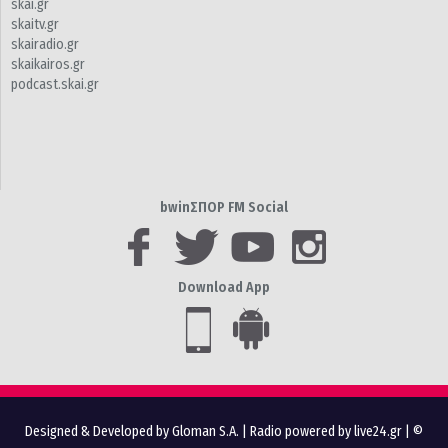
skai.gr
skaitv.gr
skairadio.gr
skaikairos.gr
podcast.skai.gr
bwinΣΠΟΡ FM Social
Download App
Designed & Developed by Gloman S.A.
|
Radio powered by live24.gr
| ©