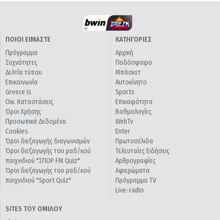
ΠΟΙΟΙ ΕΙΜΑΣΤΕ
ΚΑΤΗΓΟΡΙΕΣ
Πρόγραμμα
Αρχική
Συχνότητες
Ποδόσφαιρο
Δελτία τύπου
Μπάσκετ
Επικοινωνία
Αυτοκίνητο
Greece Is
Sports
Οικ. Καταστάσεις
Επικαιρότητα
Όροι Χρήσης
Βαθμολογίες
Προσωπικά Δεδομένα
WebTv
Cookies
Enter
Όροι διεξαγωγής διαγωνισμών
Πρωτοσέλιδα
Όροι διεξαγωγής του ραδ/κού
Τελευταίες Ειδήσεις
παιχνιδιού "ΣΠΟΡ FM Quiz"
Αρθρογραφίες
Όροι διεξαγωγής του ραδ/κού
Αφιερώματα
παιχνιδιού "Sport Quiz"
Πρόγραμμα TV
Live-radio
SITES ΤΟΥ ΟΜΙΛΟΥ