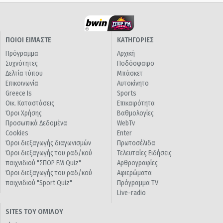
ΠΟΙΟΙ ΕΙΜΑΣΤΕ
ΚΑΤΗΓΟΡΙΕΣ
Πρόγραμμα
Αρχική
Συχνότητες
Ποδόσφαιρο
Δελτία τύπου
Μπάσκετ
Επικοινωνία
Αυτοκίνητο
Greece Is
Sports
Οικ. Καταστάσεις
Επικαιρότητα
Όροι Χρήσης
Βαθμολογίες
Προσωπικά Δεδομένα
WebTv
Cookies
Enter
Όροι διεξαγωγής διαγωνισμών
Πρωτοσέλιδα
Όροι διεξαγωγής του ραδ/κού
Τελευταίες Ειδήσεις
παιχνιδιού "ΣΠΟΡ FM Quiz"
Αρθρογραφίες
Όροι διεξαγωγής του ραδ/κού
Αφιερώματα
παιχνιδιού "Sport Quiz"
Πρόγραμμα TV
Live-radio
SITES ΤΟΥ ΟΜΙΛΟΥ