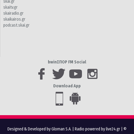
skai.gr
skaitv.gr
skairadio.gr
skaikairos.gr
podcast.skai.gr
bwinΣΠΟΡ FM Social
Download App
Designed & Developed by Gloman S.A.
|
Radio powered by live24.gr
| ©