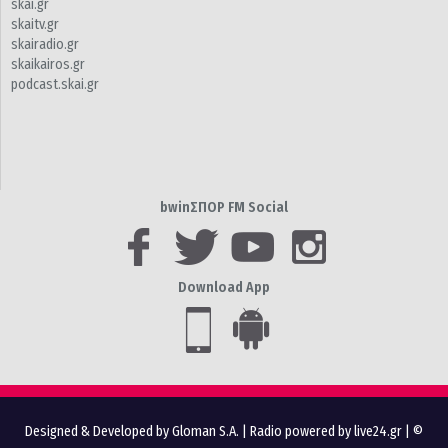
skai.gr
skaitv.gr
skairadio.gr
skaikairos.gr
podcast.skai.gr
bwinΣΠΟΡ FM Social
Download App
Designed & Developed by Gloman S.A.
|
Radio powered by live24.gr
| ©