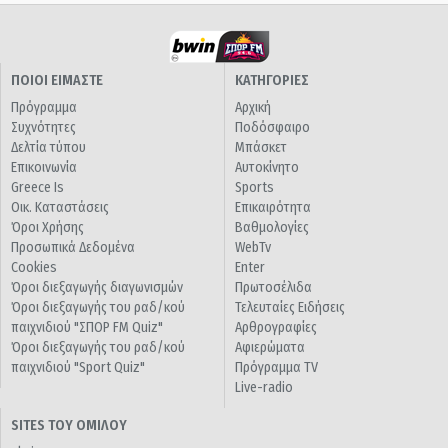
ΠΟΙΟΙ ΕΙΜΑΣΤΕ
ΚΑΤΗΓΟΡΙΕΣ
Πρόγραμμα
Αρχική
Συχνότητες
Ποδόσφαιρο
Δελτία τύπου
Μπάσκετ
Επικοινωνία
Αυτοκίνητο
Greece Is
Sports
Οικ. Καταστάσεις
Επικαιρότητα
Όροι Χρήσης
Βαθμολογίες
Προσωπικά Δεδομένα
WebTv
Cookies
Enter
Όροι διεξαγωγής διαγωνισμών
Πρωτοσέλιδα
Όροι διεξαγωγής του ραδ/κού
Τελευταίες Ειδήσεις
παιχνιδιού "ΣΠΟΡ FM Quiz"
Αρθρογραφίες
Όροι διεξαγωγής του ραδ/κού
Αφιερώματα
παιχνιδιού "Sport Quiz"
Πρόγραμμα TV
Live-radio
SITES ΤΟΥ ΟΜΙΛΟΥ