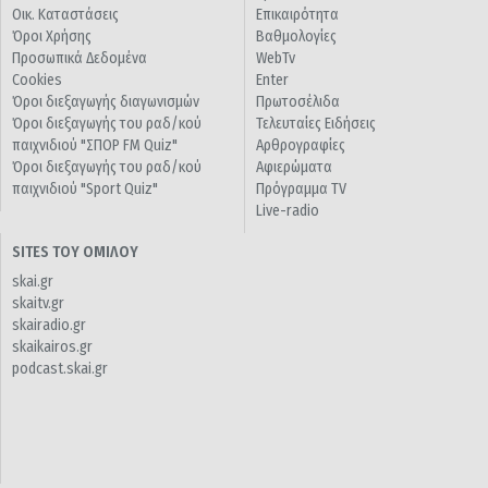
Οικ. Καταστάσεις
Επικαιρότητα
Όροι Χρήσης
Βαθμολογίες
Προσωπικά Δεδομένα
WebTv
Cookies
Enter
Όροι διεξαγωγής διαγωνισμών
Πρωτοσέλιδα
Όροι διεξαγωγής του ραδ/κού
Τελευταίες Ειδήσεις
παιχνιδιού "ΣΠΟΡ FM Quiz"
Αρθρογραφίες
Όροι διεξαγωγής του ραδ/κού
Αφιερώματα
παιχνιδιού "Sport Quiz"
Πρόγραμμα TV
Live-radio
SITES ΤΟΥ ΟΜΙΛΟΥ
skai.gr
skaitv.gr
skairadio.gr
skaikairos.gr
podcast.skai.gr