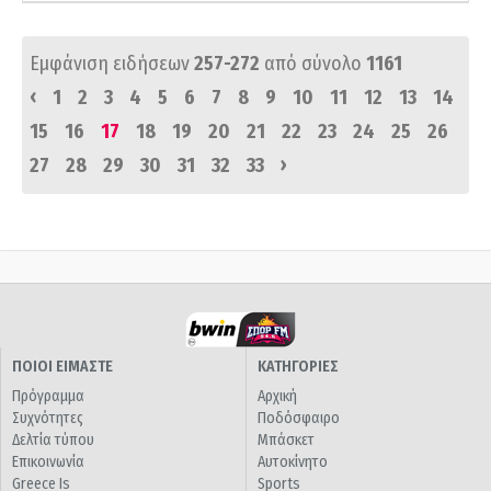
Εμφάνιση ειδήσεων
257-272
από σύνολο
1161
‹
1
2
3
4
5
6
7
8
9
10
11
12
13
14
15
16
17
18
19
20
21
22
23
24
25
26
›
27
28
29
30
31
32
33
ΠΟΙΟΙ ΕΙΜΑΣΤΕ
ΚΑΤΗΓΟΡΙΕΣ
Πρόγραμμα
Αρχική
Συχνότητες
Ποδόσφαιρο
Δελτία τύπου
Μπάσκετ
Επικοινωνία
Αυτοκίνητο
Greece Is
Sports