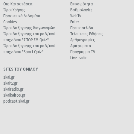
Οικ. Καταστάσεις
Επικαιρότητα
Όροι Χρήσης
Βαθμολογίες
Προσωπικά Δεδομένα
WebTv
Cookies
Enter
Όροι διεξαγωγής διαγωνισμών
Πρωτοσέλιδα
Όροι διεξαγωγής του ραδ/κού
Τελευταίες Ειδήσεις
παιχνιδιού "ΣΠΟΡ FM Quiz"
Αρθρογραφίες
Όροι διεξαγωγής του ραδ/κού
Αφιερώματα
παιχνιδιού "Sport Quiz"
Πρόγραμμα TV
Live-radio
SITES ΤΟΥ ΟΜΙΛΟΥ
skai.gr
skaitv.gr
skairadio.gr
skaikairos.gr
podcast.skai.gr