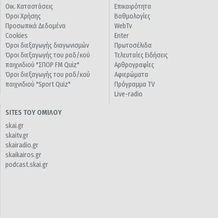
Οικ. Καταστάσεις
Επικαιρότητα
Όροι Χρήσης
Βαθμολογίες
Προσωπικά Δεδομένα
WebTv
Cookies
Enter
Όροι διεξαγωγής διαγωνισμών
Πρωτοσέλιδα
Όροι διεξαγωγής του ραδ/κού
Τελευταίες Ειδήσεις
παιχνιδιού "ΣΠΟΡ FM Quiz"
Αρθρογραφίες
Όροι διεξαγωγής του ραδ/κού
Αφιερώματα
παιχνιδιού "Sport Quiz"
Πρόγραμμα TV
Live-radio
SITES ΤΟΥ ΟΜΙΛΟΥ
skai.gr
skaitv.gr
skairadio.gr
skaikairos.gr
podcast.skai.gr