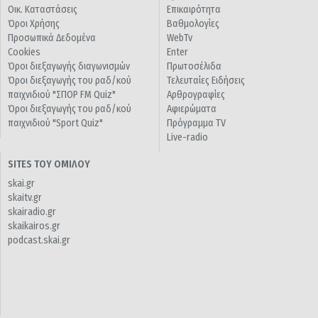
Οικ. Καταστάσεις
Επικαιρότητα
Όροι Χρήσης
Βαθμολογίες
Προσωπικά Δεδομένα
WebTv
Cookies
Enter
Όροι διεξαγωγής διαγωνισμών
Πρωτοσέλιδα
Όροι διεξαγωγής του ραδ/κού
Τελευταίες Ειδήσεις
παιχνιδιού "ΣΠΟΡ FM Quiz"
Αρθρογραφίες
Όροι διεξαγωγής του ραδ/κού
Αφιερώματα
παιχνιδιού "Sport Quiz"
Πρόγραμμα TV
Live-radio
SITES ΤΟΥ ΟΜΙΛΟΥ
skai.gr
skaitv.gr
skairadio.gr
skaikairos.gr
podcast.skai.gr