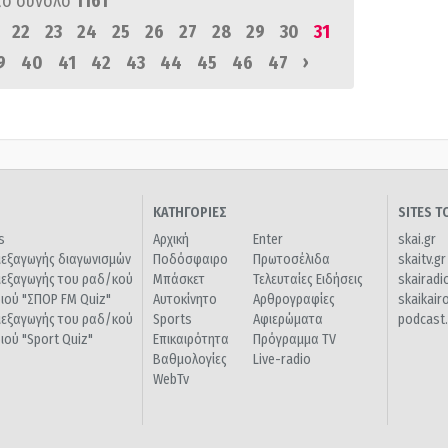
πό σύνολο
1161
22
23
24
25
26
27
28
29
30
31
›
9
40
41
42
43
44
45
46
47
ΚΑΤΗΓΟΡΙΕΣ
SITES 
s
Αρχική
Enter
skai.gr
ιεξαγωγής διαγωνισμών
Ποδόσφαιρο
Πρωτοσέλιδα
skaitv.gr
ιεξαγωγής του ραδ/κού
Μπάσκετ
Τελευταίες Ειδήσεις
skairadi
διού "ΣΠΟΡ FM Quiz"
Αυτοκίνητο
Αρθρογραφίες
skaikair
ιεξαγωγής του ραδ/κού
Sports
Αφιερώματα
podcast.
διού "Sport Quiz"
Επικαιρότητα
Πρόγραμμα TV
Βαθμολογίες
Live-radio
WebTv