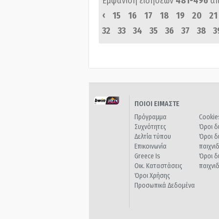
Εμφάνιση ειδήσεων
481-496
α
‹
15
16
17
18
19
20
21
32
33
34
35
36
37
38
3
ΠΟΙΟΙ ΕΙΜΑΣΤΕ
Πρόγραμμα
Cookie
Συχνότητες
Όροι δ
Δελτία τύπου
Όροι δ
Επικοινωνία
παιχνι
Greece Is
Όροι δ
Οικ. Καταστάσεις
παιχνι
Όροι Χρήσης
Προσωπικά Δεδομένα