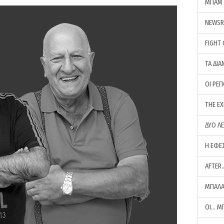
ΜΠΑΜ 
NEWS
FIGHT
ΤΑ ΔΙΑ
ΟΙ ΡΕ
THE E
ΔΥΟ Λ
Η ΕΦΕ
AFTER
ΜΠΑΛΑ
ΟΙ… Μ