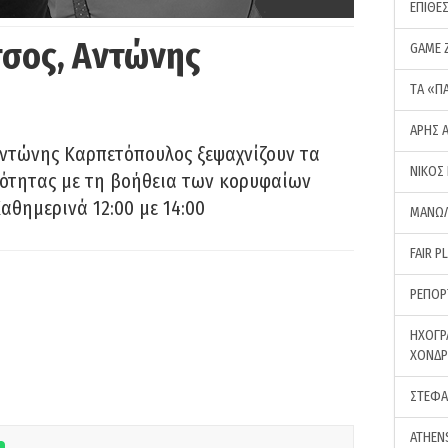
ΕΠΙΘΕ
σος, Αντώνης
GAME 
ΤA «Π
ΑΡΗΣ 
Αντώνης Καρπετόπουλος ξεψαχνίζουν τα
ΝΙΚΟΣ
ρότητας με τη βοήθεια των κορυφαίων
αθημερινά 12:00 με 14:00
ΜΑΝΩΛ
FAIR P
ΡΕΠΟΡ
ΗΧΟΓΡ
ΧΟΝΔ
ΣΤΕΦΑ
ATHEN