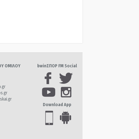
ΤΟΥ ΟΜΙΛΟΥ
bwinΣΠΟΡ FM Social
o.gr
os.gr
skai.gr
Download App