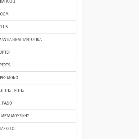
ΚΑΙ ΚΑΤΩ
ROOM
 CLUB
ΜΑΝΤΙΑ ΕΙΝΑΙ ΠΑΝΤΟΤΙΝΑ
ΠΟΡΤΕΡ
XPERTS
ΕΡΕΣ ΜΟΝΟ
ΣΗ ΤΗΣ ΤΡΙΤΗΣ
… ΡΑΔΙΟ
 ΜΕΤΑ ΜΟΥΣΙΚΗΣ
ΠΑΣΧΕΤΟΙ