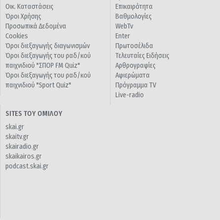
Οικ. Καταστάσεις
Επικαιρότητα
Όροι Χρήσης
Βαθμολογίες
Προσωπικά Δεδομένα
WebTv
Cookies
Enter
Όροι διεξαγωγής διαγωνισμών
Πρωτοσέλιδα
Όροι διεξαγωγής του ραδ/κού
Τελευταίες Ειδήσεις
παιχνιδιού "ΣΠΟΡ FM Quiz"
Αρθρογραφίες
Όροι διεξαγωγής του ραδ/κού
Αφιερώματα
παιχνιδιού "Sport Quiz"
Πρόγραμμα TV
Live-radio
SITES ΤΟΥ ΟΜΙΛΟΥ
skai.gr
skaitv.gr
skairadio.gr
skaikairos.gr
podcast.skai.gr