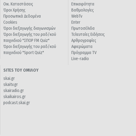
Οικ. Καταστάσεις
Επικαιρότητα
Όροι Χρήσης
Βαθμολογίες
Προσωπικά Δεδομένα
WebTv
Cookies
Enter
Όροι διεξαγωγής διαγωνισμών
Πρωτοσέλιδα
Όροι διεξαγωγής του ραδ/κού
Τελευταίες Ειδήσεις
παιχνιδιού "ΣΠΟΡ FM Quiz"
Αρθρογραφίες
Όροι διεξαγωγής του ραδ/κού
Αφιερώματα
παιχνιδιού "Sport Quiz"
Πρόγραμμα TV
Live-radio
SITES ΤΟΥ ΟΜΙΛΟΥ
skai.gr
skaitv.gr
skairadio.gr
skaikairos.gr
podcast.skai.gr