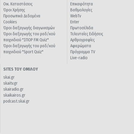
Οικ. Καταστάσεις
Επικαιρότητα
Όροι Χρήσης
Βαθμολογίες
Προσωπικά Δεδομένα
WebTv
Cookies
Enter
Όροι διεξαγωγής διαγωνισμών
Πρωτοσέλιδα
Όροι διεξαγωγής του ραδ/κού
Τελευταίες Ειδήσεις
παιχνιδιού "ΣΠΟΡ FM Quiz"
Αρθρογραφίες
Όροι διεξαγωγής του ραδ/κού
Αφιερώματα
παιχνιδιού "Sport Quiz"
Πρόγραμμα TV
Live-radio
SITES ΤΟΥ ΟΜΙΛΟΥ
skai.gr
skaitv.gr
skairadio.gr
skaikairos.gr
podcast.skai.gr