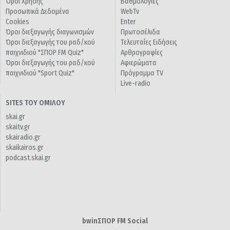
Όροι Χρήσης
Βαθμολογίες
Προσωπικά Δεδομένα
WebTv
Cookies
Enter
Όροι διεξαγωγής διαγωνισμών
Πρωτοσέλιδα
Όροι διεξαγωγής του ραδ/κού
Τελευταίες Ειδήσεις
παιχνιδιού "ΣΠΟΡ FM Quiz"
Αρθρογραφίες
Όροι διεξαγωγής του ραδ/κού
Αφιερώματα
παιχνιδιού "Sport Quiz"
Πρόγραμμα TV
Live-radio
SITES ΤΟΥ ΟΜΙΛΟΥ
skai.gr
skaitv.gr
skairadio.gr
skaikairos.gr
podcast.skai.gr
bwinΣΠΟΡ FM Social