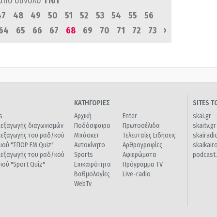
από σύνολο
1161
47
48
49
50
51
52
53
54
55
56
›
64
65
66
67
68
69
70
71
72
73
ΚΑΤΗΓΟΡΙΕΣ
SITES 
s
Αρχική
Enter
skai.gr
ιεξαγωγής διαγωνισμών
Ποδόσφαιρο
Πρωτοσέλιδα
skaitv.gr
ιεξαγωγής του ραδ/κού
Μπάσκετ
Τελευταίες Ειδήσεις
skairadi
διού "ΣΠΟΡ FM Quiz"
Αυτοκίνητο
Αρθρογραφίες
skaikair
ιεξαγωγής του ραδ/κού
Sports
Αφιερώματα
podcast.
διού "Sport Quiz"
Επικαιρότητα
Πρόγραμμα TV
Βαθμολογίες
Live-radio
WebTv