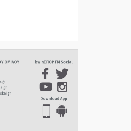
ΤΟΥ ΟΜΙΛΟΥ
bwinΣΠΟΡ FM Social
o.gr
os.gr
skai.gr
Download App