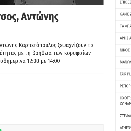
ΕΠΙΘΕ
σος, Αντώνης
GAME 
ΤA «Π
ΑΡΗΣ 
Αντώνης Καρπετόπουλος ξεψαχνίζουν τα
ΝΙΚΟΣ
ρότητας με τη βοήθεια των κορυφαίων
αθημερινά 12:00 με 14:00
ΜΑΝΩΛ
FAIR P
ΡΕΠΟΡ
ΗΧΟΓΡ
ΧΟΝΔ
ΣΤΕΦΑ
ATHEN