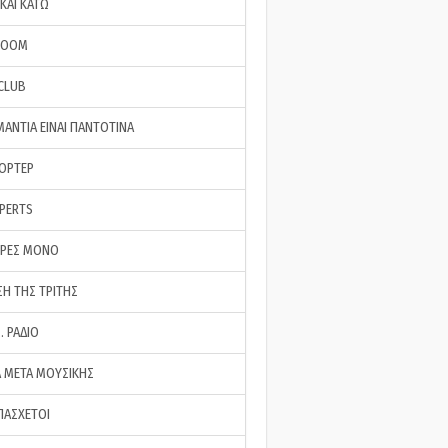
ΚΑΙ ΚΑΤΩ
ROOM
 CLUB
ΜΑΝΤΙΑ ΕΙΝΑΙ ΠΑΝΤΟΤΙΝΑ
ΠΟΡΤΕΡ
XPERTS
ΕΡΕΣ ΜΟΝΟ
ΣΗ ΤΗΣ ΤΡΙΤΗΣ
… ΡΑΔΙΟ
 ΜΕΤΑ ΜΟΥΣΙΚΗΣ
ΠΑΣΧΕΤΟΙ