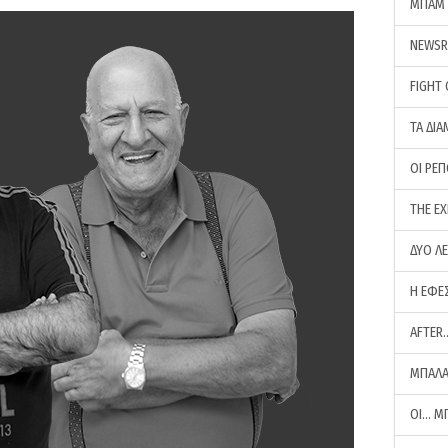
ΜΠΑΜ 
NEWS
FIGHT
ΤΑ ΔΙΑ
ΟΙ ΡΕ
THE E
ΔΥΟ Λ
Η ΕΦΕ
AFTER
ΜΠΑΛΑ
ΟΙ… Μ