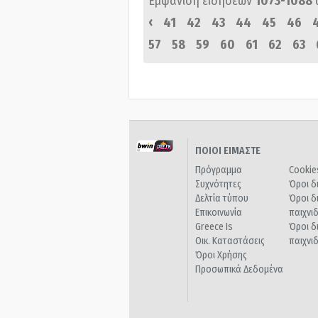
Εμφάνιση ειδήσεων
1073-1088
‹
41
42
43
44
45
46
57
58
59
60
61
62
63
ΠΟΙΟΙ ΕΙΜΑΣΤΕ
Πρόγραμμα
Cookie
Συχνότητες
Όροι δ
Δελτία τύπου
Όροι δ
Επικοινωνία
παιχνι
Greece Is
Όροι δ
Οικ. Καταστάσεις
παιχνι
Όροι Χρήσης
Προσωπικά Δεδομένα