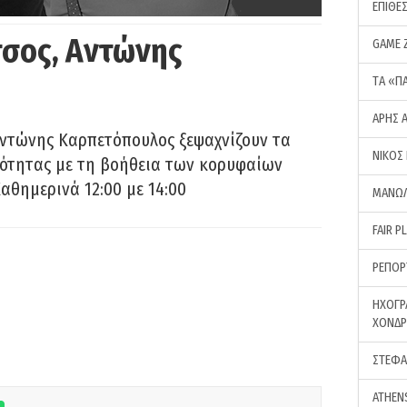
ΕΠΙΘΕ
σος, Αντώνης
GAME 
ΤA «Π
ΑΡΗΣ 
Αντώνης Καρπετόπουλος ξεψαχνίζουν τα
ΝΙΚΟΣ
ρότητας με τη βοήθεια των κορυφαίων
αθημερινά 12:00 με 14:00
ΜΑΝΩΛ
FAIR P
ΡΕΠΟΡ
ΗΧΟΓΡ
ΧΟΝΔ
ΣΤΕΦΑ
ATHEN