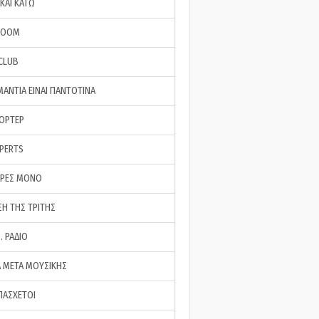
ΚΑΙ ΚΑΤΩ
ROOM
 CLUB
ΜΑΝΤΙΑ ΕΙΝΑΙ ΠΑΝΤΟΤΙΝΑ
ΠΟΡΤΕΡ
XPERTS
ΕΡΕΣ ΜΟΝΟ
ΣΗ ΤΗΣ ΤΡΙΤΗΣ
… ΡΑΔΙΟ
 ΜΕΤΑ ΜΟΥΣΙΚΗΣ
ΠΑΣΧΕΤΟΙ