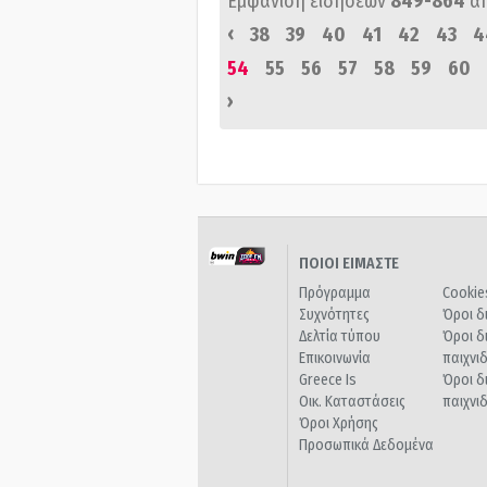
Εμφάνιση ειδήσεων
849-864
α
‹
38
39
40
41
42
43
4
54
55
56
57
58
59
60
›
ΠΟΙΟΙ ΕΙΜΑΣΤΕ
Πρόγραμμα
Cookie
Συχνότητες
Όροι δ
Δελτία τύπου
Όροι δ
Επικοινωνία
παιχνι
Greece Is
Όροι δ
Οικ. Καταστάσεις
παιχνι
Όροι Χρήσης
Προσωπικά Δεδομένα