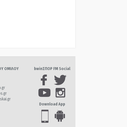
ΤΟΥ ΟΜΙΛΟΥ
bwinΣΠΟΡ FM Social
o.gr
os.gr
skai.gr
Download App