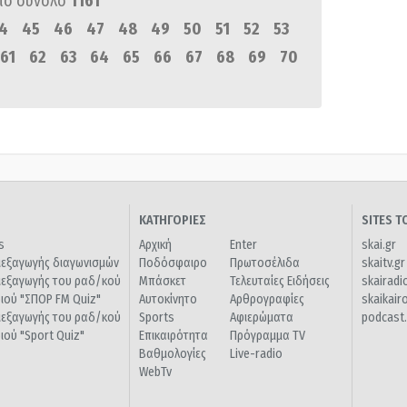
πό σύνολο
1161
4
45
46
47
48
49
50
51
52
53
61
62
63
64
65
66
67
68
69
70
ΚΑΤΗΓΟΡΙΕΣ
SITES 
s
Αρχική
Enter
skai.gr
ιεξαγωγής διαγωνισμών
Ποδόσφαιρο
Πρωτοσέλιδα
skaitv.gr
ιεξαγωγής του ραδ/κού
Μπάσκετ
Τελευταίες Ειδήσεις
skairadi
διού "ΣΠΟΡ FM Quiz"
Αυτοκίνητο
Αρθρογραφίες
skaikair
ιεξαγωγής του ραδ/κού
Sports
Αφιερώματα
podcast.
διού "Sport Quiz"
Επικαιρότητα
Πρόγραμμα TV
Βαθμολογίες
Live-radio
WebTv