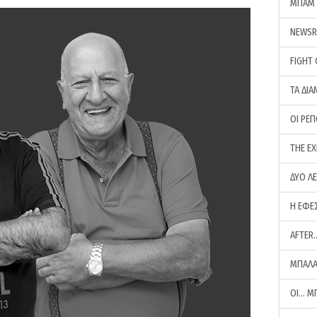
ΜΠΑΜ 
NEWS
FIGHT
ΤΑ ΔΙΑ
ΟΙ ΡΕ
THE E
ΔΥΟ Λ
Η ΕΦΕ
AFTER
ΜΠΑΛΑ
ΟΙ… Μ