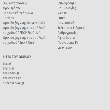
Οικ. Καταστάσεις
Επικαιρότητα
Όροι Χρήσης
Βαθμολογίες
Προσωπικά Δεδομένα
WebTv
Cookies
Enter
Όροι διεξαγωγής διαγωνισμών
Πρωτοσέλιδα
Όροι διεξαγωγής του ραδ/κού
Τελευταίες Ειδήσεις
παιχνιδιού "ΣΠΟΡ FM Quiz"
Αρθρογραφίες
Όροι διεξαγωγής του ραδ/κού
Αφιερώματα
παιχνιδιού "Sport Quiz"
Πρόγραμμα TV
Live-radio
SITES ΤΟΥ ΟΜΙΛΟΥ
skai.gr
skaitv.gr
skairadio.gr
skaikairos.gr
podcast.skai.gr