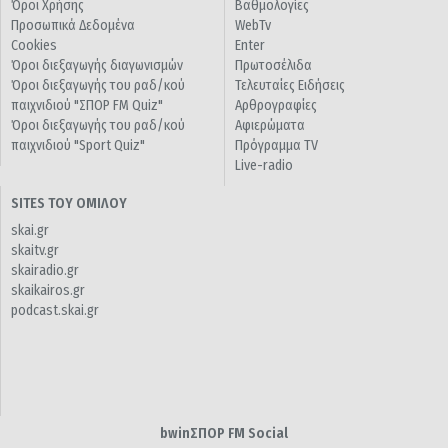
Όροι Χρήσης
Βαθμολογίες
Προσωπικά Δεδομένα
WebTv
Cookies
Enter
Όροι διεξαγωγής διαγωνισμών
Πρωτοσέλιδα
Όροι διεξαγωγής του ραδ/κού
Τελευταίες Ειδήσεις
παιχνιδιού "ΣΠΟΡ FM Quiz"
Αρθρογραφίες
Όροι διεξαγωγής του ραδ/κού
Αφιερώματα
παιχνιδιού "Sport Quiz"
Πρόγραμμα TV
Live-radio
SITES ΤΟΥ ΟΜΙΛΟΥ
skai.gr
skaitv.gr
skairadio.gr
skaikairos.gr
podcast.skai.gr
bwinΣΠΟΡ FM Social