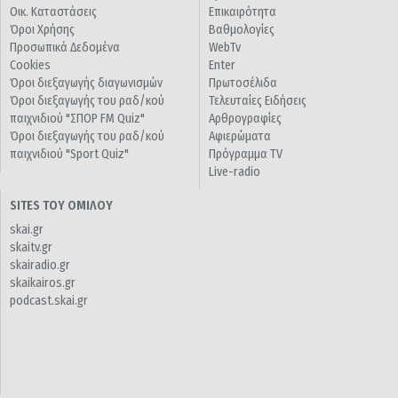
Οικ. Καταστάσεις
Επικαιρότητα
Όροι Χρήσης
Βαθμολογίες
Προσωπικά Δεδομένα
WebTv
Cookies
Enter
Όροι διεξαγωγής διαγωνισμών
Πρωτοσέλιδα
Όροι διεξαγωγής του ραδ/κού
Τελευταίες Ειδήσεις
παιχνιδιού "ΣΠΟΡ FM Quiz"
Αρθρογραφίες
Όροι διεξαγωγής του ραδ/κού
Αφιερώματα
παιχνιδιού "Sport Quiz"
Πρόγραμμα TV
Live-radio
SITES ΤΟΥ ΟΜΙΛΟΥ
skai.gr
skaitv.gr
skairadio.gr
skaikairos.gr
podcast.skai.gr