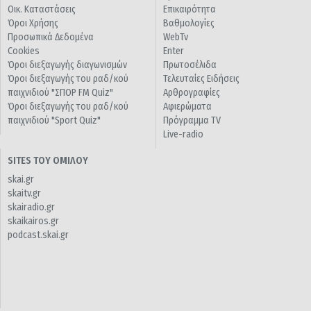
Οικ. Καταστάσεις
Επικαιρότητα
Όροι Χρήσης
Βαθμολογίες
Προσωπικά Δεδομένα
WebTv
Cookies
Enter
Όροι διεξαγωγής διαγωνισμών
Πρωτοσέλιδα
Όροι διεξαγωγής του ραδ/κού
Τελευταίες Ειδήσεις
παιχνιδιού "ΣΠΟΡ FM Quiz"
Αρθρογραφίες
Όροι διεξαγωγής του ραδ/κού
Αφιερώματα
παιχνιδιού "Sport Quiz"
Πρόγραμμα TV
Live-radio
SITES ΤΟΥ ΟΜΙΛΟΥ
skai.gr
skaitv.gr
skairadio.gr
skaikairos.gr
podcast.skai.gr