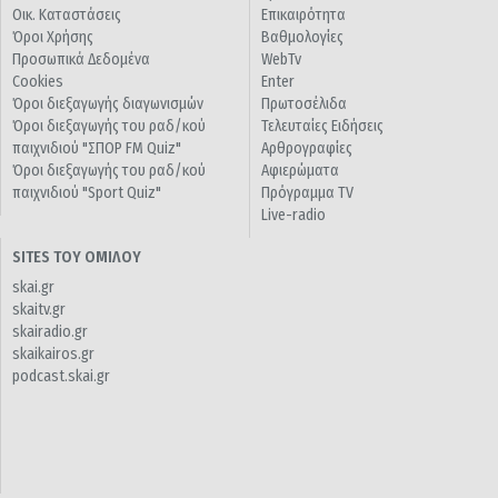
Οικ. Καταστάσεις
Επικαιρότητα
Όροι Χρήσης
Βαθμολογίες
Προσωπικά Δεδομένα
WebTv
Cookies
Enter
Όροι διεξαγωγής διαγωνισμών
Πρωτοσέλιδα
Όροι διεξαγωγής του ραδ/κού
Τελευταίες Ειδήσεις
παιχνιδιού "ΣΠΟΡ FM Quiz"
Αρθρογραφίες
Όροι διεξαγωγής του ραδ/κού
Αφιερώματα
παιχνιδιού "Sport Quiz"
Πρόγραμμα TV
Live-radio
SITES ΤΟΥ ΟΜΙΛΟΥ
skai.gr
skaitv.gr
skairadio.gr
skaikairos.gr
podcast.skai.gr