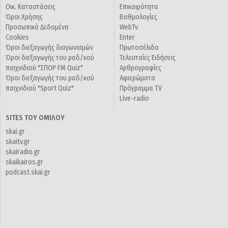
Οικ. Καταστάσεις
Επικαιρότητα
Όροι Χρήσης
Βαθμολογίες
Προσωπικά Δεδομένα
WebTv
Cookies
Enter
Όροι διεξαγωγής διαγωνισμών
Πρωτοσέλιδα
Όροι διεξαγωγής του ραδ/κού
Τελευταίες Ειδήσεις
παιχνιδιού "ΣΠΟΡ FM Quiz"
Αρθρογραφίες
Όροι διεξαγωγής του ραδ/κού
Αφιερώματα
παιχνιδιού "Sport Quiz"
Πρόγραμμα TV
Live-radio
SITES ΤΟΥ ΟΜΙΛΟΥ
skai.gr
skaitv.gr
skairadio.gr
skaikairos.gr
podcast.skai.gr