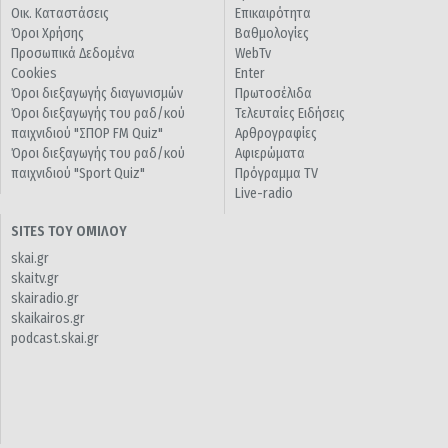
Οικ. Καταστάσεις
Επικαιρότητα
Όροι Χρήσης
Βαθμολογίες
Προσωπικά Δεδομένα
WebTv
Cookies
Enter
Όροι διεξαγωγής διαγωνισμών
Πρωτοσέλιδα
Όροι διεξαγωγής του ραδ/κού
Τελευταίες Ειδήσεις
παιχνιδιού "ΣΠΟΡ FM Quiz"
Αρθρογραφίες
Όροι διεξαγωγής του ραδ/κού
Αφιερώματα
παιχνιδιού "Sport Quiz"
Πρόγραμμα TV
Live-radio
SITES ΤΟΥ ΟΜΙΛΟΥ
skai.gr
skaitv.gr
skairadio.gr
skaikairos.gr
podcast.skai.gr