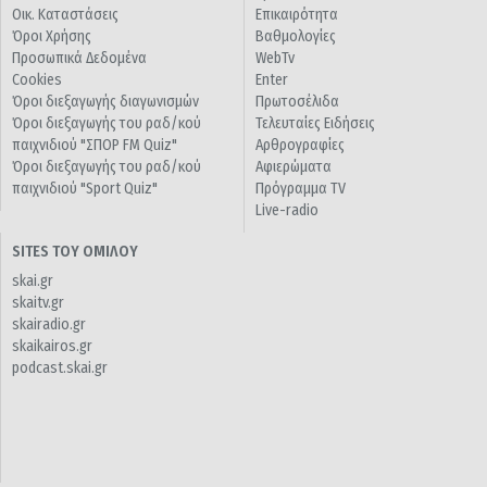
Οικ. Καταστάσεις
Επικαιρότητα
Όροι Χρήσης
Βαθμολογίες
Προσωπικά Δεδομένα
WebTv
Cookies
Enter
Όροι διεξαγωγής διαγωνισμών
Πρωτοσέλιδα
Όροι διεξαγωγής του ραδ/κού
Τελευταίες Ειδήσεις
παιχνιδιού "ΣΠΟΡ FM Quiz"
Αρθρογραφίες
Όροι διεξαγωγής του ραδ/κού
Αφιερώματα
παιχνιδιού "Sport Quiz"
Πρόγραμμα TV
Live-radio
SITES ΤΟΥ ΟΜΙΛΟΥ
skai.gr
skaitv.gr
skairadio.gr
skaikairos.gr
podcast.skai.gr