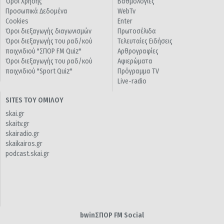
Όροι Χρήσης
Βαθμολογίες
Προσωπικά Δεδομένα
WebTv
Cookies
Enter
Όροι διεξαγωγής διαγωνισμών
Πρωτοσέλιδα
Όροι διεξαγωγής του ραδ/κού
Τελευταίες Ειδήσεις
παιχνιδιού "ΣΠΟΡ FM Quiz"
Αρθρογραφίες
Όροι διεξαγωγής του ραδ/κού
Αφιερώματα
παιχνιδιού "Sport Quiz"
Πρόγραμμα TV
Live-radio
SITES ΤΟΥ ΟΜΙΛΟΥ
skai.gr
skaitv.gr
skairadio.gr
skaikairos.gr
podcast.skai.gr
bwinΣΠΟΡ FM Social