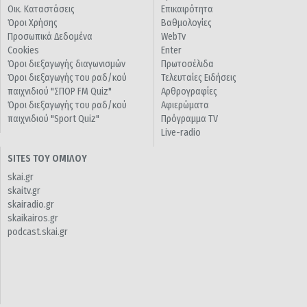
Οικ. Καταστάσεις
Επικαιρότητα
Όροι Χρήσης
Βαθμολογίες
Προσωπικά Δεδομένα
WebTv
Cookies
Enter
Όροι διεξαγωγής διαγωνισμών
Πρωτοσέλιδα
Όροι διεξαγωγής του ραδ/κού
Τελευταίες Ειδήσεις
παιχνιδιού "ΣΠΟΡ FM Quiz"
Αρθρογραφίες
Όροι διεξαγωγής του ραδ/κού
Αφιερώματα
παιχνιδιού "Sport Quiz"
Πρόγραμμα TV
Live-radio
SITES ΤΟΥ ΟΜΙΛΟΥ
skai.gr
skaitv.gr
skairadio.gr
skaikairos.gr
podcast.skai.gr