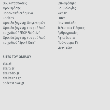
Οικ. Καταστάσεις
Επικαιρότητα
Όροι Χρήσης
Βαθμολογίες
Προσωπικά Δεδομένα
WebTv
Cookies
Enter
Όροι διεξαγωγής διαγωνισμών
Πρωτοσέλιδα
Όροι διεξαγωγής του ραδ/κού
Τελευταίες Ειδήσεις
παιχνιδιού "ΣΠΟΡ FM Quiz"
Αρθρογραφίες
Όροι διεξαγωγής του ραδ/κού
Αφιερώματα
παιχνιδιού "Sport Quiz"
Πρόγραμμα TV
Live-radio
SITES ΤΟΥ ΟΜΙΛΟΥ
skai.gr
skaitv.gr
skairadio.gr
skaikairos.gr
podcast.skai.gr