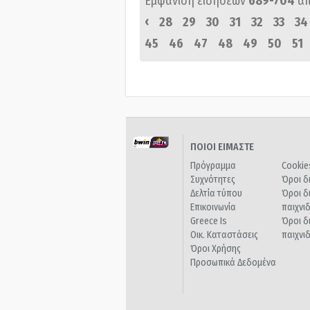
Εμφάνιση ειδήσεων
689-704
α
‹
28
29
30
31
32
33
34
45
46
47
48
49
50
51
ΠΟΙΟΙ ΕΙΜΑΣΤΕ
Πρόγραμμα
Cookie
Συχνότητες
Όροι δ
Δελτία τύπου
Όροι δ
Επικοινωνία
παιχνι
Greece Is
Όροι δ
Οικ. Καταστάσεις
παιχνι
Όροι Χρήσης
Προσωπικά Δεδομένα