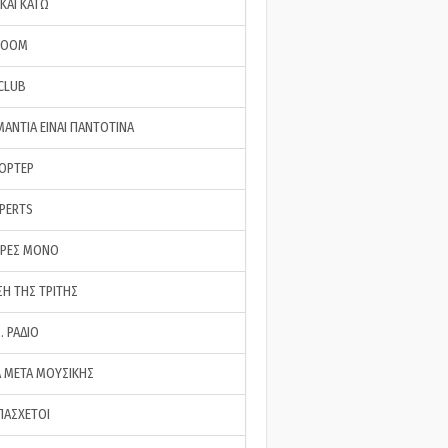
ΚΑΙ ΚΑΤΩ
ROOM
 CLUB
ΜΑΝΤΙΑ ΕΙΝΑΙ ΠΑΝΤΟΤΙΝΑ
ΠΟΡΤΕΡ
XPERTS
ΕΡΕΣ ΜΟΝΟ
ΣΗ ΤΗΣ ΤΡΙΤΗΣ
… ΡΑΔΙΟ
 ΜΕΤΑ ΜΟΥΣΙΚΗΣ
ΠΑΣΧΕΤΟΙ