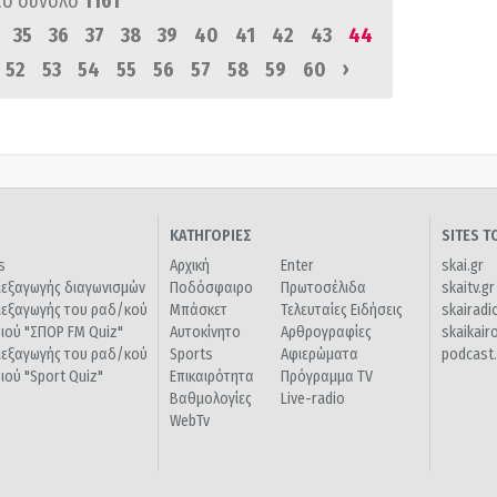
πό σύνολο
1161
35
36
37
38
39
40
41
42
43
44
›
52
53
54
55
56
57
58
59
60
ΚΑΤΗΓΟΡΙΕΣ
SITES 
s
Αρχική
Enter
skai.gr
ιεξαγωγής διαγωνισμών
Ποδόσφαιρο
Πρωτοσέλιδα
skaitv.gr
ιεξαγωγής του ραδ/κού
Μπάσκετ
Τελευταίες Ειδήσεις
skairadi
διού "ΣΠΟΡ FM Quiz"
Αυτοκίνητο
Αρθρογραφίες
skaikair
ιεξαγωγής του ραδ/κού
Sports
Αφιερώματα
podcast.
διού "Sport Quiz"
Επικαιρότητα
Πρόγραμμα TV
Βαθμολογίες
Live-radio
WebTv