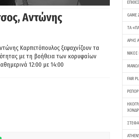
ΕΠΙΘΕ
σος, Αντώνης
GAME 
ΤA «Π
ΑΡΗΣ 
Αντώνης Καρπετόπουλος ξεψαχνίζουν τα
ΝΙΚΟΣ
ρότητας με τη βοήθεια των κορυφαίων
αθημερινά 12:00 με 14:00
ΜΑΝΩΛ
FAIR P
ΡΕΠΟΡ
ΗΧΟΓΡ
ΧΟΝΔ
ΣΤΕΦΑ
ATHEN