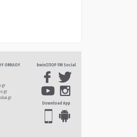
ΤΟΥ ΟΜΙΛΟΥ
bwinΣΠΟΡ FM Social
o.gr
os.gr
skai.gr
Download App