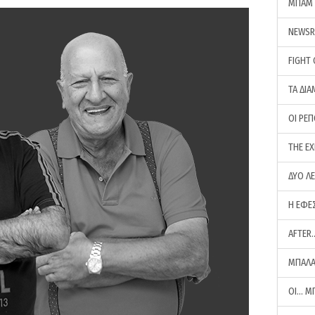
ΜΠΑΜ 
NEWS
FIGHT
ΤΑ ΔΙΑ
ΟΙ ΡΕ
THE E
ΔΥΟ Λ
Η ΕΦΕ
AFTER
ΜΠΑΛΑ
ΟΙ… Μ