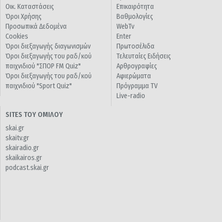
Οικ. Καταστάσεις
Επικαιρότητα
Όροι Χρήσης
Βαθμολογίες
Προσωπικά Δεδομένα
WebTv
Cookies
Enter
Όροι διεξαγωγής διαγωνισμών
Πρωτοσέλιδα
Όροι διεξαγωγής του ραδ/κού
Τελευταίες Ειδήσεις
παιχνιδιού "ΣΠΟΡ FM Quiz"
Αρθρογραφίες
Όροι διεξαγωγής του ραδ/κού
Αφιερώματα
παιχνιδιού "Sport Quiz"
Πρόγραμμα TV
Live-radio
SITES ΤΟΥ ΟΜΙΛΟΥ
skai.gr
skaitv.gr
skairadio.gr
skaikairos.gr
podcast.skai.gr