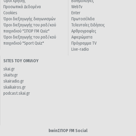
Όροι Χρήσης
Βαθμολογίες
Προσωπικά Δεδομένα
WebTv
Cookies
Enter
Όροι διεξαγωγής διαγωνισμών
Πρωτοσέλιδα
Όροι διεξαγωγής του ραδ/κού
Τελευταίες Ειδήσεις
παιχνιδιού "ΣΠΟΡ FM Quiz"
Αρθρογραφίες
Όροι διεξαγωγής του ραδ/κού
Αφιερώματα
παιχνιδιού "Sport Quiz"
Πρόγραμμα TV
Live-radio
SITES ΤΟΥ ΟΜΙΛΟΥ
skai.gr
skaitv.gr
skairadio.gr
skaikairos.gr
podcast.skai.gr
bwinΣΠΟΡ FM Social