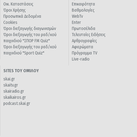
Οικ. Καταστάσεις
Επικαιρότητα
Όροι Χρήσης
Βαθμολογίες
Προσωπικά Δεδομένα
WebTv
Cookies
Enter
Όροι διεξαγωγής διαγωνισμών
Πρωτοσέλιδα
Όροι διεξαγωγής του ραδ/κού
Τελευταίες Ειδήσεις
παιχνιδιού "ΣΠΟΡ FM Quiz"
Αρθρογραφίες
Όροι διεξαγωγής του ραδ/κού
Αφιερώματα
παιχνιδιού "Sport Quiz"
Πρόγραμμα TV
Live-radio
SITES ΤΟΥ ΟΜΙΛΟΥ
skai.gr
skaitv.gr
skairadio.gr
skaikairos.gr
podcast.skai.gr