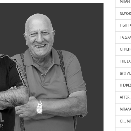
ΜΠΑΜ 
NEWS
FIGHT
ΤΑ ΔΙΑ
ΟΙ ΡΕ
THE E
ΔΥΟ Λ
Η ΕΦΕ
AFTER
ΜΠΑΛΑ
ΟΙ… Μ