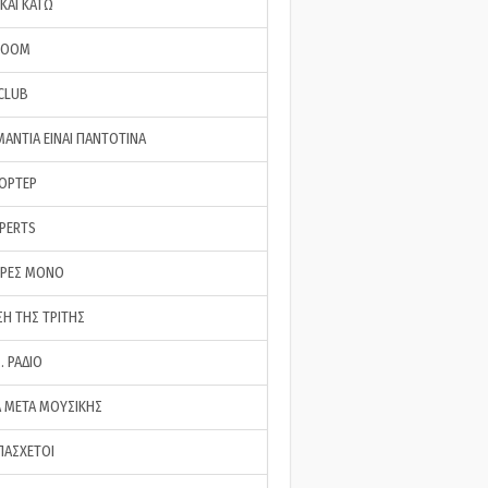
ΚΑΙ ΚΑΤΩ
ROOM
 CLUB
ΜΑΝΤΙΑ ΕΙΝΑΙ ΠΑΝΤΟΤΙΝΑ
ΠΟΡΤΕΡ
XPERTS
ΕΡΕΣ ΜΟΝΟ
ΣΗ ΤΗΣ ΤΡΙΤΗΣ
… ΡΑΔΙΟ
 ΜΕΤΑ ΜΟΥΣΙΚΗΣ
ΠΑΣΧΕΤΟΙ