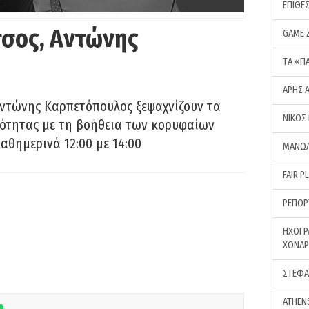
ΕΠΙΘΕ
σος, Αντώνης
GAME 
ΤA «Π
ΑΡΗΣ 
Αντώνης Καρπετόπουλος ξεψαχνίζουν τα
ΝΙΚΟΣ
ρότητας με τη βοήθεια των κορυφαίων
αθημερινά 12:00 με 14:00
ΜΑΝΩΛ
FAIR P
ΡΕΠΟΡ
ΗΧΟΓΡ
ΧΟΝΔ
ΣΤΕΦΑ
ATHEN