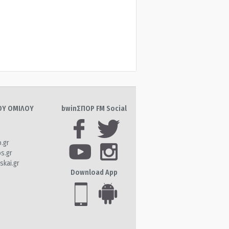
ΤΟΥ ΟΜΙΛΟΥ
bwinΣΠΟΡ FM Social
o.gr
os.gr
skai.gr
Download App