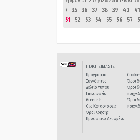
Εμφάνιση ειδήσεων
801-816
απ
‹
35
36
37
38
39
40
41
51
52
53
54
55
56
57
ΠΟΙΟΙ ΕΙΜΑΣΤΕ
Πρόγραμμα
Cookie
Συχνότητες
Όροι δ
Δελτία τύπου
Όροι δ
Επικοινωνία
παιχνι
Greece Is
Όροι δ
Οικ. Καταστάσεις
παιχνι
Όροι Χρήσης
Προσωπικά Δεδομένα