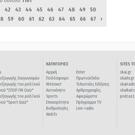
ό σύνολο
1161
42
43
44
45
46
47
48
49
50
›
58
59
60
61
62
63
64
65
66
67
ΚΑΤΗΓΟΡΙΕΣ
SITES 
s
Αρχική
Enter
skai.gr
ιεξαγωγής διαγωνισμών
Ποδόσφαιρο
Πρωτοσέλιδα
skaitv.gr
ιεξαγωγής του ραδ/κού
Μπάσκετ
Τελευταίες Ειδήσεις
skairadi
διού "ΣΠΟΡ FM Quiz"
Αυτοκίνητο
Αρθρογραφίες
skaikair
ιεξαγωγής του ραδ/κού
Sports
Αφιερώματα
podcast.
διού "Sport Quiz"
Επικαιρότητα
Πρόγραμμα TV
Βαθμολογίες
Live-radio
WebTv