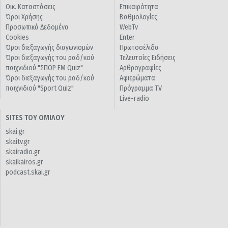
Οικ. Καταστάσεις
Επικαιρότητα
Όροι Χρήσης
Βαθμολογίες
Προσωπικά Δεδομένα
WebTv
Cookies
Enter
Όροι διεξαγωγής διαγωνισμών
Πρωτοσέλιδα
Όροι διεξαγωγής του ραδ/κού
Τελευταίες Ειδήσεις
παιχνιδιού "ΣΠΟΡ FM Quiz"
Αρθρογραφίες
Όροι διεξαγωγής του ραδ/κού
Αφιερώματα
παιχνιδιού "Sport Quiz"
Πρόγραμμα TV
Live-radio
SITES ΤΟΥ ΟΜΙΛΟΥ
skai.gr
skaitv.gr
skairadio.gr
skaikairos.gr
podcast.skai.gr