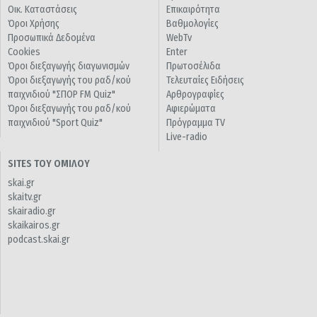
Οικ. Καταστάσεις
Επικαιρότητα
Όροι Χρήσης
Βαθμολογίες
Προσωπικά Δεδομένα
WebTv
Cookies
Enter
Όροι διεξαγωγής διαγωνισμών
Πρωτοσέλιδα
Όροι διεξαγωγής του ραδ/κού
Τελευταίες Ειδήσεις
παιχνιδιού "ΣΠΟΡ FM Quiz"
Αρθρογραφίες
Όροι διεξαγωγής του ραδ/κού
Αφιερώματα
παιχνιδιού "Sport Quiz"
Πρόγραμμα TV
Live-radio
SITES ΤΟΥ ΟΜΙΛΟΥ
skai.gr
skaitv.gr
skairadio.gr
skaikairos.gr
podcast.skai.gr