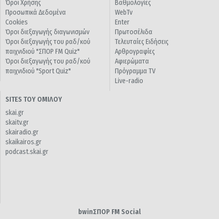
Όροι Χρήσης
Βαθμολογίες
Προσωπικά Δεδομένα
WebTv
Cookies
Enter
Όροι διεξαγωγής διαγωνισμών
Πρωτοσέλιδα
Όροι διεξαγωγής του ραδ/κού
Τελευταίες Ειδήσεις
παιχνιδιού "ΣΠΟΡ FM Quiz"
Αρθρογραφίες
Όροι διεξαγωγής του ραδ/κού
Αφιερώματα
παιχνιδιού "Sport Quiz"
Πρόγραμμα TV
Live-radio
SITES ΤΟΥ ΟΜΙΛΟΥ
skai.gr
skaitv.gr
skairadio.gr
skaikairos.gr
podcast.skai.gr
bwinΣΠΟΡ FM Social