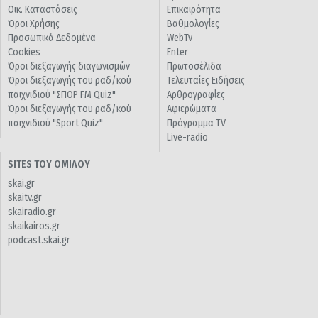
Οικ. Καταστάσεις
Επικαιρότητα
Όροι Χρήσης
Βαθμολογίες
Προσωπικά Δεδομένα
WebTv
Cookies
Enter
Όροι διεξαγωγής διαγωνισμών
Πρωτοσέλιδα
Όροι διεξαγωγής του ραδ/κού
Τελευταίες Ειδήσεις
παιχνιδιού "ΣΠΟΡ FM Quiz"
Αρθρογραφίες
Όροι διεξαγωγής του ραδ/κού
Αφιερώματα
παιχνιδιού "Sport Quiz"
Πρόγραμμα TV
Live-radio
SITES ΤΟΥ ΟΜΙΛΟΥ
skai.gr
skaitv.gr
skairadio.gr
skaikairos.gr
podcast.skai.gr