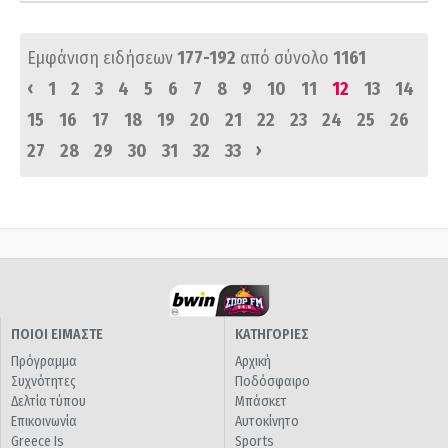
Εμφάνιση ειδήσεων
177-192
από σύνολο
1161
‹
1
2
3
4
5
6
7
8
9
10
11
12
13
14
15
16
17
18
19
20
21
22
23
24
25
26
›
27
28
29
30
31
32
33
ΠΟΙΟΙ ΕΙΜΑΣΤΕ
ΚΑΤΗΓΟΡΙΕΣ
Πρόγραμμα
Αρχική
Συχνότητες
Ποδόσφαιρο
Δελτία τύπου
Μπάσκετ
Επικοινωνία
Αυτοκίνητο
Greece Is
Sports