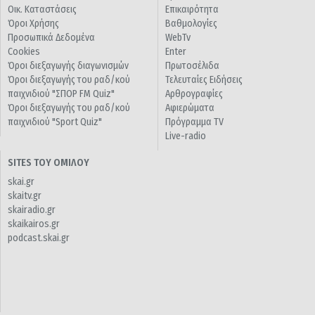
Οικ. Καταστάσεις
Επικαιρότητα
Όροι Χρήσης
Βαθμολογίες
Προσωπικά Δεδομένα
WebTv
Cookies
Enter
Όροι διεξαγωγής διαγωνισμών
Πρωτοσέλιδα
Όροι διεξαγωγής του ραδ/κού
Τελευταίες Ειδήσεις
παιχνιδιού "ΣΠΟΡ FM Quiz"
Αρθρογραφίες
Όροι διεξαγωγής του ραδ/κού
Αφιερώματα
παιχνιδιού "Sport Quiz"
Πρόγραμμα TV
Live-radio
SITES ΤΟΥ ΟΜΙΛΟΥ
skai.gr
skaitv.gr
skairadio.gr
skaikairos.gr
podcast.skai.gr