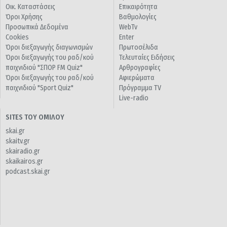
Οικ. Καταστάσεις
Επικαιρότητα
Όροι Χρήσης
Βαθμολογίες
Προσωπικά Δεδομένα
WebTv
Cookies
Enter
Όροι διεξαγωγής διαγωνισμών
Πρωτοσέλιδα
Όροι διεξαγωγής του ραδ/κού
Τελευταίες Ειδήσεις
παιχνιδιού "ΣΠΟΡ FM Quiz"
Αρθρογραφίες
Όροι διεξαγωγής του ραδ/κού
Αφιερώματα
παιχνιδιού "Sport Quiz"
Πρόγραμμα TV
Live-radio
SITES ΤΟΥ ΟΜΙΛΟΥ
skai.gr
skaitv.gr
skairadio.gr
skaikairos.gr
podcast.skai.gr