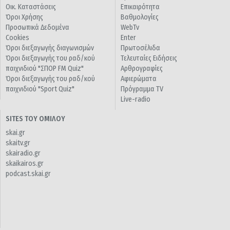
Οικ. Καταστάσεις
Επικαιρότητα
Όροι Χρήσης
Βαθμολογίες
Προσωπικά Δεδομένα
WebTv
Cookies
Enter
Όροι διεξαγωγής διαγωνισμών
Πρωτοσέλιδα
Όροι διεξαγωγής του ραδ/κού
Τελευταίες Ειδήσεις
παιχνιδιού "ΣΠΟΡ FM Quiz"
Αρθρογραφίες
Όροι διεξαγωγής του ραδ/κού
Αφιερώματα
παιχνιδιού "Sport Quiz"
Πρόγραμμα TV
Live-radio
SITES ΤΟΥ ΟΜΙΛΟΥ
skai.gr
skaitv.gr
skairadio.gr
skaikairos.gr
podcast.skai.gr