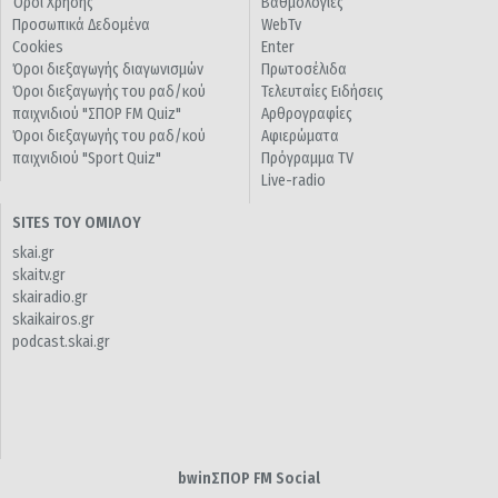
Όροι Χρήσης
Βαθμολογίες
Προσωπικά Δεδομένα
WebTv
Cookies
Enter
Όροι διεξαγωγής διαγωνισμών
Πρωτοσέλιδα
Όροι διεξαγωγής του ραδ/κού
Τελευταίες Ειδήσεις
παιχνιδιού "ΣΠΟΡ FM Quiz"
Αρθρογραφίες
Όροι διεξαγωγής του ραδ/κού
Αφιερώματα
παιχνιδιού "Sport Quiz"
Πρόγραμμα TV
Live-radio
SITES ΤΟΥ ΟΜΙΛΟΥ
skai.gr
skaitv.gr
skairadio.gr
skaikairos.gr
podcast.skai.gr
bwinΣΠΟΡ FM Social