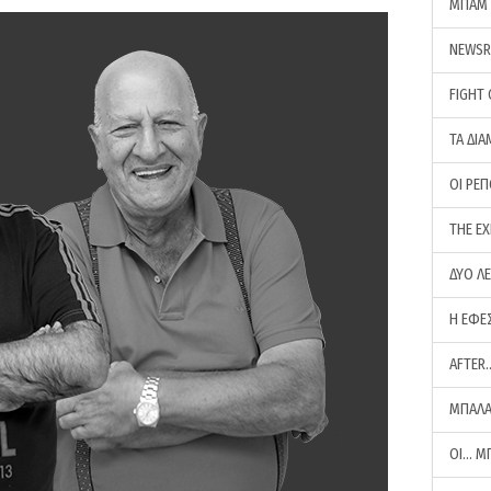
ΜΠΑΜ 
NEWS
FIGHT
ΤΑ ΔΙΑ
ΟΙ ΡΕ
THE E
ΔΥΟ Λ
Η ΕΦΕ
AFTER
ΜΠΑΛΑ
ΟΙ… Μ