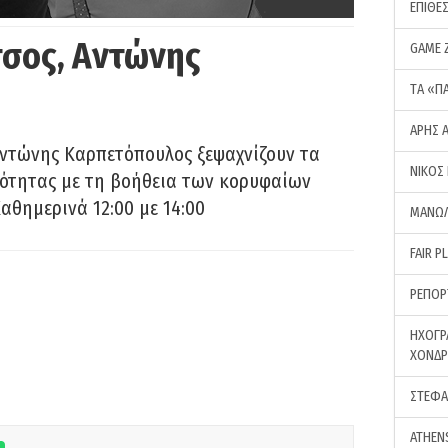
ΕΠΙΘΕ
σος, Αντώνης
GAME 
ΤA «Π
ΑΡΗΣ 
Αντώνης Καρπετόπουλος ξεψαχνίζουν τα
ΝΙΚΟΣ
ρότητας με τη βοήθεια των κορυφαίων
αθημερινά 12:00 με 14:00
ΜΑΝΩΛ
FAIR P
ΡΕΠΟΡ
ΗΧΟΓΡ
ΧΟΝΔ
ΣΤΕΦΑ
ATHEN