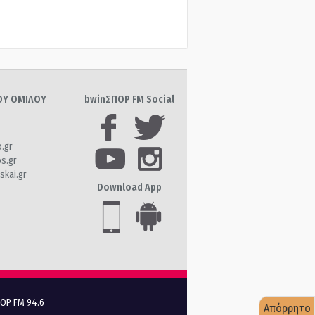
ΤΟΥ ΟΜΙΛΟΥ
bwinΣΠΟΡ FM Social
o.gr
os.gr
skai.gr
Download App
ΠΟΡ FM 94.6
Απόρρητο