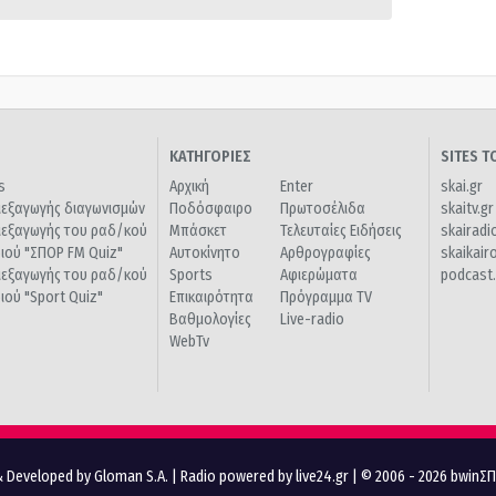
ΚΑΤΗΓΟΡΙΕΣ
SITES 
s
Αρχική
Enter
skai.gr
ιεξαγωγής διαγωνισμών
Ποδόσφαιρο
Πρωτοσέλιδα
skaitv.gr
ιεξαγωγής του ραδ/κού
Μπάσκετ
Τελευταίες Ειδήσεις
skairadi
διού "ΣΠΟΡ FM Quiz"
Αυτοκίνητο
Αρθρογραφίες
skaikair
ιεξαγωγής του ραδ/κού
Sports
Αφιερώματα
podcast.
διού "Sport Quiz"
Επικαιρότητα
Πρόγραμμα TV
Βαθμολογίες
Live-radio
WebTv
 Developed by Gloman S.A.
|
Radio powered by live24.gr
| © 2006 - 2026 bwinΣ