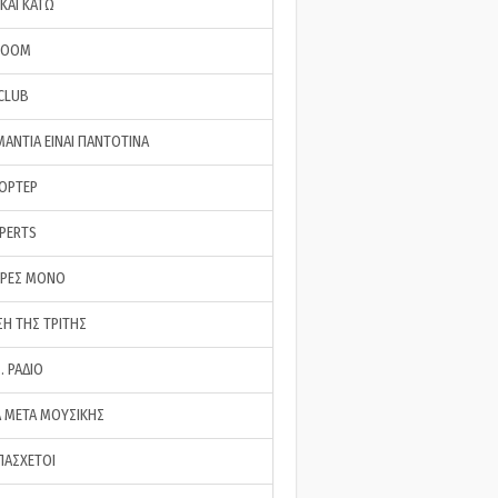
ΚΑΙ ΚΑΤΩ
ROOM
 CLUB
ΜΑΝΤΙΑ ΕΙΝΑΙ ΠΑΝΤΟΤΙΝΑ
ΠΟΡΤΕΡ
XPERTS
ΕΡΕΣ ΜΟΝΟ
ΣΗ ΤΗΣ ΤΡΙΤΗΣ
… ΡΑΔΙΟ
 ΜΕΤΑ ΜΟΥΣΙΚΗΣ
ΠΑΣΧΕΤΟΙ