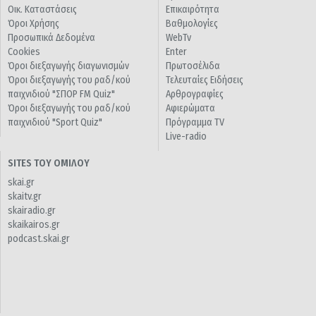
Οικ. Καταστάσεις
Επικαιρότητα
Όροι Χρήσης
Βαθμολογίες
Προσωπικά Δεδομένα
WebTv
Cookies
Enter
Όροι διεξαγωγής διαγωνισμών
Πρωτοσέλιδα
Όροι διεξαγωγής του ραδ/κού
Τελευταίες Ειδήσεις
παιχνιδιού "ΣΠΟΡ FM Quiz"
Αρθρογραφίες
Όροι διεξαγωγής του ραδ/κού
Αφιερώματα
παιχνιδιού "Sport Quiz"
Πρόγραμμα TV
Live-radio
SITES ΤΟΥ ΟΜΙΛΟΥ
skai.gr
skaitv.gr
skairadio.gr
skaikairos.gr
podcast.skai.gr