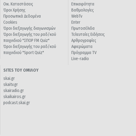
Οικ. Καταστάσεις
Επικαιρότητα
Όροι Χρήσης
Βαθμολογίες
Προσωπικά Δεδομένα
WebTv
Cookies
Enter
Όροι διεξαγωγής διαγωνισμών
Πρωτοσέλιδα
Όροι διεξαγωγής του ραδ/κού
Τελευταίες Ειδήσεις
παιχνιδιού "ΣΠΟΡ FM Quiz"
Αρθρογραφίες
Όροι διεξαγωγής του ραδ/κού
Αφιερώματα
παιχνιδιού "Sport Quiz"
Πρόγραμμα TV
Live-radio
SITES ΤΟΥ ΟΜΙΛΟΥ
skai.gr
skaitv.gr
skairadio.gr
skaikairos.gr
podcast.skai.gr