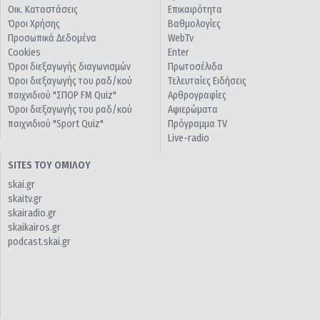
Οικ. Καταστάσεις
Επικαιρότητα
Όροι Χρήσης
Βαθμολογίες
Προσωπικά Δεδομένα
WebTv
Cookies
Enter
Όροι διεξαγωγής διαγωνισμών
Πρωτοσέλιδα
Όροι διεξαγωγής του ραδ/κού
Τελευταίες Ειδήσεις
παιχνιδιού "ΣΠΟΡ FM Quiz"
Αρθρογραφίες
Όροι διεξαγωγής του ραδ/κού
Αφιερώματα
παιχνιδιού "Sport Quiz"
Πρόγραμμα TV
Live-radio
SITES ΤΟΥ ΟΜΙΛΟΥ
skai.gr
skaitv.gr
skairadio.gr
skaikairos.gr
podcast.skai.gr