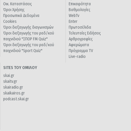
Οικ. Καταστάσεις
Επικαιρότητα
Όροι Χρήσης
Βαθμολογίες
Προσωπικά Δεδομένα
WebTv
Cookies
Enter
Όροι διεξαγωγής διαγωνισμών
Πρωτοσέλιδα
Όροι διεξαγωγής του ραδ/κού
Τελευταίες Ειδήσεις
παιχνιδιού "ΣΠΟΡ FM Quiz"
Αρθρογραφίες
Όροι διεξαγωγής του ραδ/κού
Αφιερώματα
παιχνιδιού "Sport Quiz"
Πρόγραμμα TV
Live-radio
SITES ΤΟΥ ΟΜΙΛΟΥ
skai.gr
skaitv.gr
skairadio.gr
skaikairos.gr
podcast.skai.gr