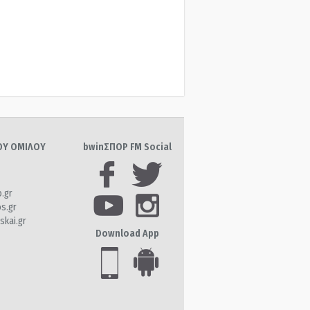
ΤΟΥ ΟΜΙΛΟΥ
bwinΣΠΟΡ FM Social
o.gr
os.gr
skai.gr
Download App