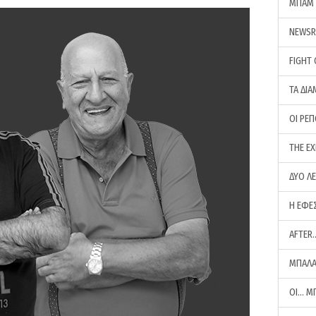
ΜΠΑΜ 
NEWS
FIGHT
ΤΑ ΔΙΑ
ΟΙ ΡΕ
THE E
ΔΥΟ Λ
Η ΕΦΕ
AFTER
ΜΠΑΛΑ
ΟΙ… Μ