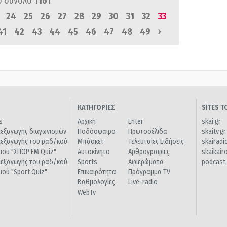
ό σύνολο
1161
24
25
26
27
28
29
30
31
32
33
›
41
42
43
44
45
46
47
48
49
ΚΑΤΗΓΟΡΙΕΣ
SITES 
s
Αρχική
Enter
skai.gr
ιεξαγωγής διαγωνισμών
Ποδόσφαιρο
Πρωτοσέλιδα
skaitv.gr
ιεξαγωγής του ραδ/κού
Μπάσκετ
Τελευταίες Ειδήσεις
skairadi
διού "ΣΠΟΡ FM Quiz"
Αυτοκίνητο
Αρθρογραφίες
skaikair
ιεξαγωγής του ραδ/κού
Sports
Αφιερώματα
podcast.
διού "Sport Quiz"
Επικαιρότητα
Πρόγραμμα TV
Βαθμολογίες
Live-radio
WebTv