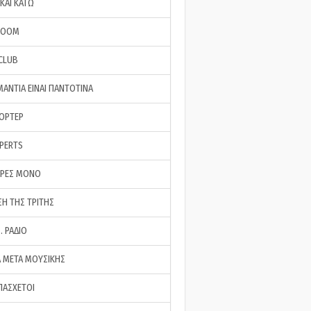
ΚΑΙ ΚΑΤΩ
ROOM
 CLUB
ΜΑΝΤΙΑ ΕΙΝΑΙ ΠΑΝΤΟΤΙΝΑ
ΠΟΡΤΕΡ
XPERTS
ΕΡΕΣ ΜΟΝΟ
ΣΗ ΤΗΣ ΤΡΙΤΗΣ
… ΡΑΔΙΟ
 ΜΕΤΑ ΜΟΥΣΙΚΗΣ
ΠΑΣΧΕΤΟΙ