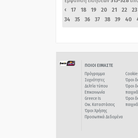
Εμφάνιση ειδήσεων
513-528
απ
‹
17
18
19
20
21
22
23
34
35
36
37
38
39
40
ΠΟΙΟΙ ΕΙΜΑΣΤΕ
Πρόγραμμα
Cookie
Συχνότητες
Όροι δ
Δελτία τύπου
Όροι δ
Επικοινωνία
παιχνι
Greece Is
Όροι δ
Οικ. Καταστάσεις
παιχνι
Όροι Χρήσης
Προσωπικά Δεδομένα