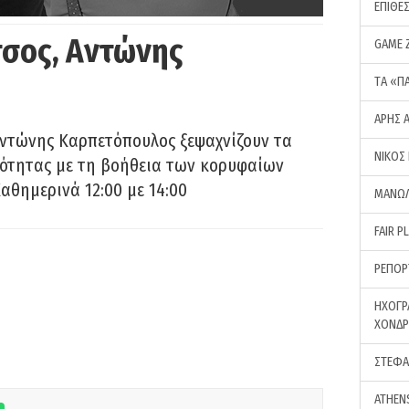
ΕΠΙΘΕ
σος, Αντώνης
GAME 
ΤA «Π
ΑΡΗΣ 
Αντώνης Καρπετόπουλος ξεψαχνίζουν τα
ΝΙΚΟΣ
ρότητας με τη βοήθεια των κορυφαίων
αθημερινά 12:00 με 14:00
ΜΑΝΩΛ
FAIR P
ΡΕΠΟΡ
ΗΧΟΓΡ
ΧΟΝΔ
ΣΤΕΦΑ
ATHEN