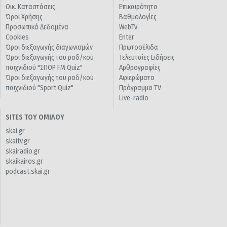
Οικ. Καταστάσεις
Επικαιρότητα
Όροι Χρήσης
Βαθμολογίες
Προσωπικά Δεδομένα
WebTv
Cookies
Enter
Όροι διεξαγωγής διαγωνισμών
Πρωτοσέλιδα
Όροι διεξαγωγής του ραδ/κού
Τελευταίες Ειδήσεις
παιχνιδιού "ΣΠΟΡ FM Quiz"
Αρθρογραφίες
Όροι διεξαγωγής του ραδ/κού
Αφιερώματα
παιχνιδιού "Sport Quiz"
Πρόγραμμα TV
Live-radio
SITES ΤΟΥ ΟΜΙΛΟΥ
skai.gr
skaitv.gr
skairadio.gr
skaikairos.gr
podcast.skai.gr