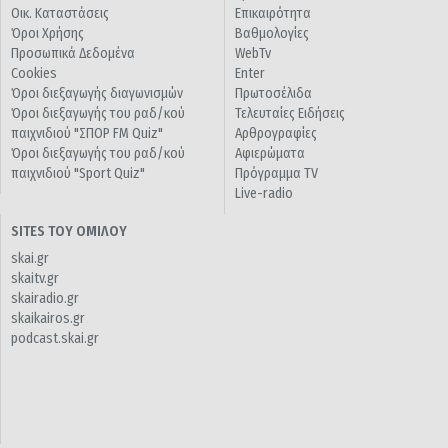
Οικ. Καταστάσεις
Επικαιρότητα
Όροι Χρήσης
Βαθμολογίες
Προσωπικά Δεδομένα
WebTv
Cookies
Enter
Όροι διεξαγωγής διαγωνισμών
Πρωτοσέλιδα
Όροι διεξαγωγής του ραδ/κού
Τελευταίες Ειδήσεις
παιχνιδιού "ΣΠΟΡ FM Quiz"
Αρθρογραφίες
Όροι διεξαγωγής του ραδ/κού
Αφιερώματα
παιχνιδιού "Sport Quiz"
Πρόγραμμα TV
Live-radio
SITES ΤΟΥ ΟΜΙΛΟΥ
skai.gr
skaitv.gr
skairadio.gr
skaikairos.gr
podcast.skai.gr